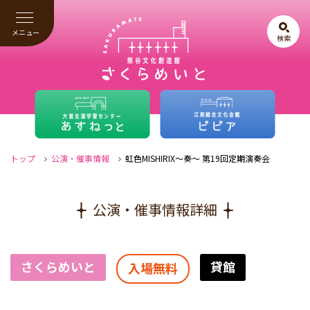
メニュー
検索
トップ
公演・催事情報
虹色MISHIRIX～奏～ 第19回定期演奏会
公演・催事情報詳細
さくらめいと
貸館
入場無料