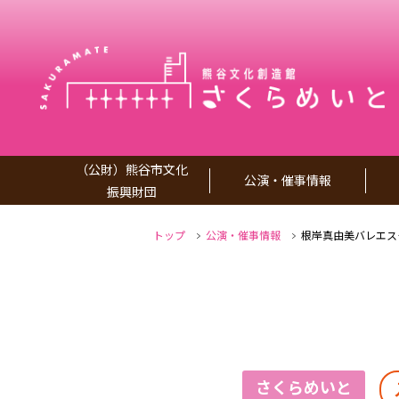
（公財）熊谷市文化
公演・催事情報
振興財団
トップ
公演・催事情報
根岸真由美バレエスク
さくらめいと