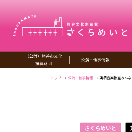
（公財）熊谷市文化
公演・催事情報
振興財団
トップ
公演・催事情報
栗栖音楽教室みんな
さくらめいと